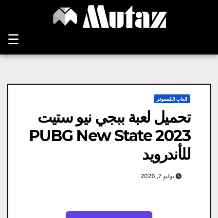
Ski
t
conten
☰
العاب الكمبيوتر
تحميل لعبة ببجي نيو ستيت
PUBG New State 2023
للأندرويد
يوليو 7, 2026