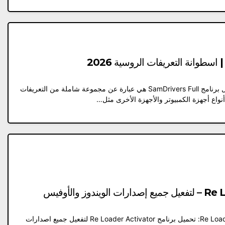
ما هو تحميل برنامج SamDrivers Full؟ تحميل برنامج SamDrivers Full هي عبارة عن مجموعة شاملة من التعريفات
نواع أجهزة الكمبيوتر والأجهزة الأخرى مثل…
نظرة عامة على تحميل برنامج Re Loader Activator: تحميل برنامج Re Loader Activator لتفعيل جميع اصدارات