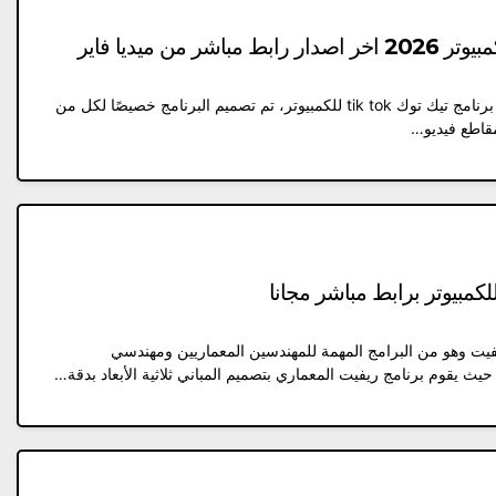
ما هو تحميل برنامج تيك توك tik tok؟ تحميل برنامج تيك توك tik tok للكمبيوتر، تم تصميم البرنامج خصيصًا لكل من
مقاطع فيديو…
فيت وهو من البرامج المهمة للمهندسين المعماريين ومهندسي
حيث يقوم برنامج ريفيت المعماري بتصميم المباني ثلاثية الأبعاد بدقة…