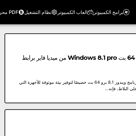
برامج الكمبيوتر
العاب الكمبيوتر
نظام التشغيل
PDF محرر
تحميل برنامج ويندوز 8.1 برو للنواة 64 بت Windows 8.1 pro من ميديا ​​فاير برابط
ما هو تحميل برنامج ويندوز 8.1 برو؟ تحميل برنامج ويندوز 8.1 برو 64 بت خصيصًا لتوفير بيئة موثوقة للأجهزة التي
ى البلاط، فإنه…