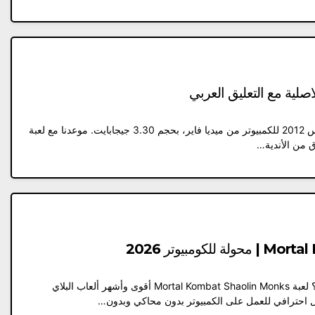
ما هو تحميل لعبة بيس 2012؟ تحميل لعبة بيس 2012 للكمبيوتر من ميديا ​​فاير، بحجم 3.30 جيجابايت. موعدنا مع لعبة
ما هو لعبة Mortal Kombat Shaolin Monks؟ لعبة Mortal Kombat Shaolin Monks أقوى وأشهر ألعاب البلاي
ل احترافي للعمل على الكمبيوتر بدون محاكي وبدون…