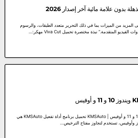
Vi مهكر وتعرف على المزيد من الميزات بما في ذلك التحرير متعدد الطبقات، والرسوم
ديو المتقدمة.” نبذة مختصرة تحميل Viva Cut مهكر:…
تحميل برنامج أداة تفعيل KMSAuto ويندوز 10 و 11 و أوفيس | KMSAuto تحميل برنامج أداة تفعيل KMSAuto هي
وز وأوفيس، تستخدم لتجاوز مفتاح الترخيص…