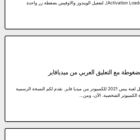
الويندوز والاوفيس , Activation Loader (Reloader Activator), لتفعيل الويندوز والاوفيس بضغطة زر واحدة
ما هو تحميل لعبة بيس 2021 للكمبيوتر؟ تحميل لعبة بيس 2021 للكمبيوتر من ميديا ​​فاير. نقدم لكم النسخة الرسمية