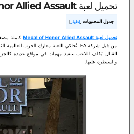
تحميل لعبة Medal of Honor Allied Assault لمحة عامة:
جدول المحتويات
[
إظهار
]
تحميل لعبة Medal of Honor Allied Assault
من قِبل شركة EA. تُحاكي اللعبة معارك الحرب 
القتال. يُكلف اللاعب بتنفيذ مهمات في مواقع عديدة كالجزائ
والسيطرة عليها.