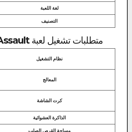
لغة اللعبة
التصنيف
متطلبات تشغيل لعبة Medal of Honor Allied Assault كحد أدنى
نظام التشغيل
المعالج
كرت الشاشة
الذاكرة العشوائية
مساحة القرص الصلب