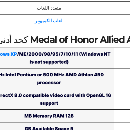
متعدد اللغات
ا
لعاب الكمبيوتر
ows XP
/ME/2000/98/95/7/10/11 (Windows NT
is not supported)
0 MHz Intel Pentium or 500 MHz AMD Athlon
processor
 DirectX 8.0 compatible video card with OpenGL
support
128 MB Memory RAM
5 GB Available Space