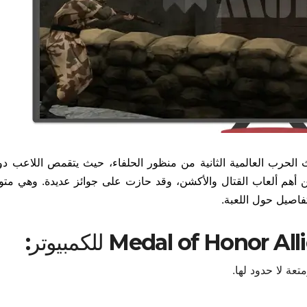
ميل لعبة Medal of Honor Allied Assault أحداث الحرب العالمية الثانية من منظور الحلفاء، حيث يتقمص اللا
من أهم ألعاب القتال والأكشن، وقد حازت على جوائز عديدة. وهي متو
اصيل حول اللعبة.
عة لا حدود لها.