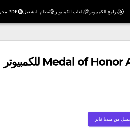
برامج الكمبيوتر
العاب الكمبيوتر
نظام التشغيل
PDF محرر
تحميل لعبة Medal of Honor Allied Assault للكمبيوتر
ميل من ميديا ​​فاير