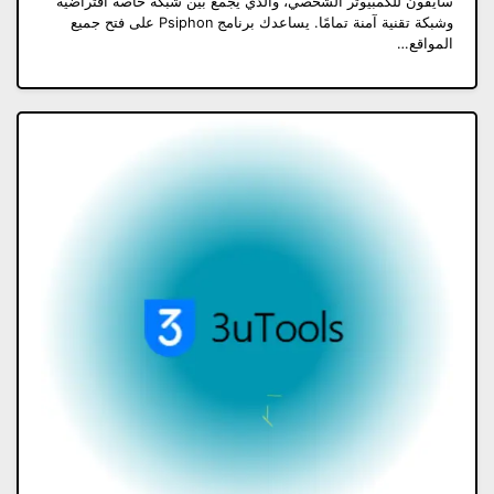
سايفون للكمبيوتر الشخصي، والذي يجمع بين شبكة خاصة افتراضية
وشبكة تقنية آمنة تمامًا. يساعدك برنامج Psiphon على فتح جميع
المواقع…