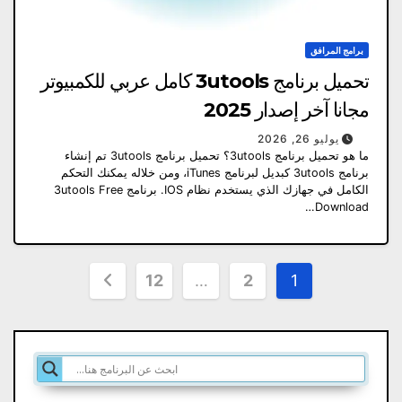
برامج المرافق
تحميل برنامج 3utools كامل عربي للكمبيوتر
مجانا آخر إصدار 2025
يوليو 26, 2026
ما هو تحميل برنامج 3utools؟ تحميل برنامج 3utools تم إنشاء
برنامج 3utools كبديل لبرنامج iTunes، ومن خلاله يمكنك التحكم
الكامل في جهازك الذي يستخدم نظام IOS. برنامج 3utools Free
Download…
تعدد
12
…
2
1
صفحات
المقالات