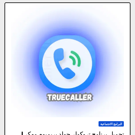
البرامج الاجتماعية
تحميل برنامج تروكولر جولد بريميوم مهكر |