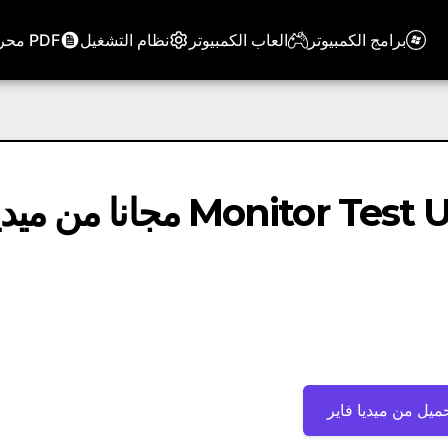
برامج الكمبيوتر
العاب الكمبيوتر
نظام التشغيل
PDF محرر
تحميل برنامج Monitor Test Utility v2.0.0 مجانا من م
ميل من ميديا ​​فاير