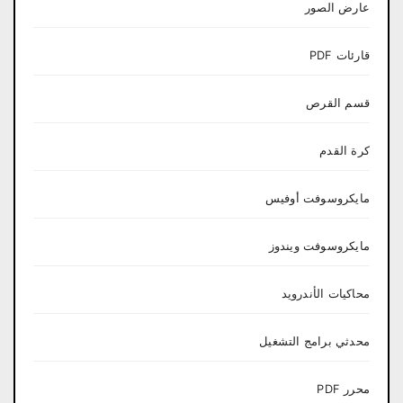
عارض الصور
قارئات PDF
قسم القرص
كرة القدم
مايكروسوفت أوفيس
مايكروسوفت ويندوز
محاكيات الأندرويد
محدثي برامج التشغيل
محرر PDF