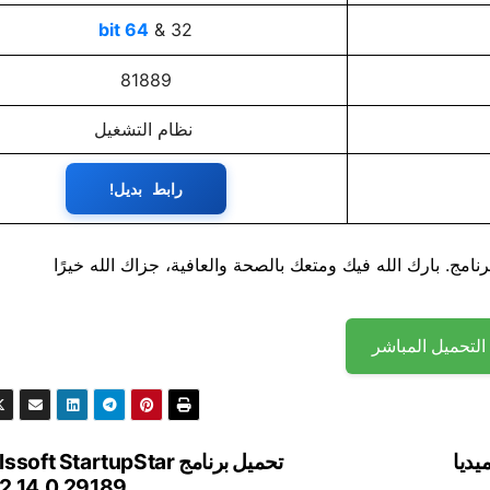
64 bit
32 &
81889
نظام التشغيل
رابط بديل!
نامج. بارك الله فيك ومتعك بالصحة والعافية، جزاك الله خيرًا
التحميل المباشر
Disk Internals L من ميديا
تحميل برنامج oft StartupStar
2.14.0.29189