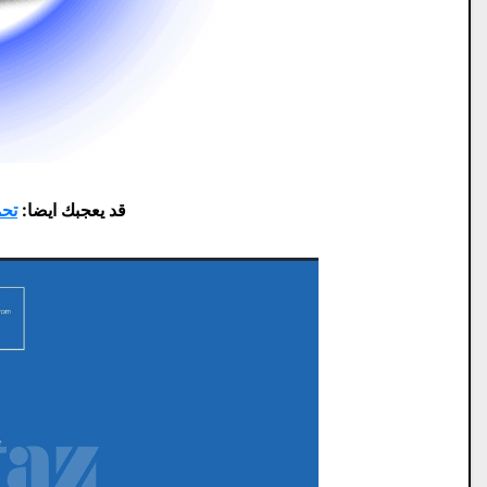
قد يعجبك ايضا:
تحميل 