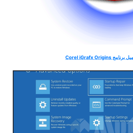
برنامج Corel iGrafx Origins