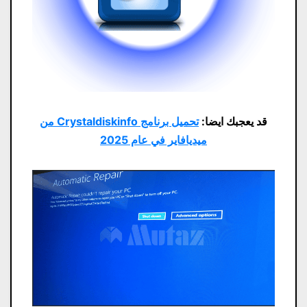
قد يعجبك ايضا:
تحميل برنامج Crystaldiskinfo من
ميديافاير في عام 2025