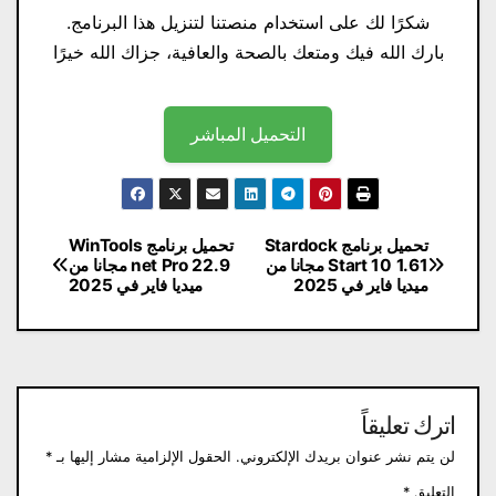
شكرًا لك على استخدام منصتنا لتنزيل هذا البرنامج.
بارك الله فيك ومتعك بالصحة والعافية، جزاك الله خيرًا
التحميل المباشر
تصفّح
تحميل برنامج Stardock
تحميل برنامج WinTools
Start 10 1.61 مجانا من
net Pro 22.9 مجانا من
المقالات
ميديا ​​فاير في 2025
ميديا ​​فاير في 2025
اترك تعليقاً
لن يتم نشر عنوان بريدك الإلكتروني.
الحقول الإلزامية مشار إليها بـ
*
التعليق
*