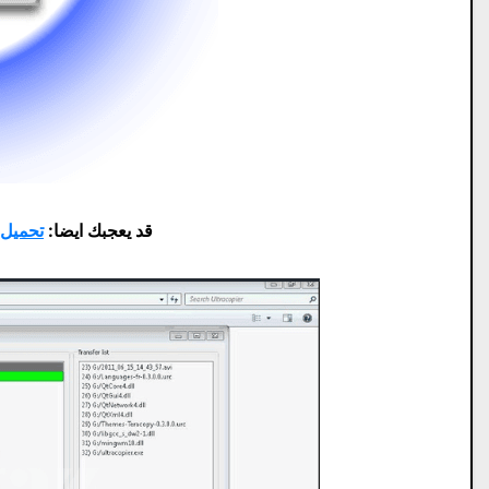
قد يعجبك ايضا:
تحميل برنامج are