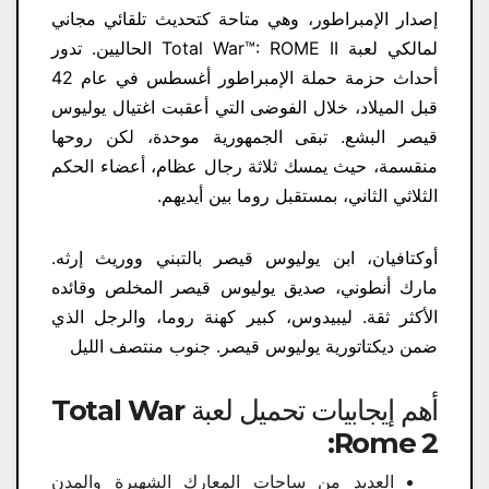
إصدار الإمبراطور، وهي متاحة كتحديث تلقائي مجاني
لمالكي لعبة Total War™: ROME II الحاليين. تدور
أحداث حزمة حملة الإمبراطور أغسطس في عام 42
قبل الميلاد، خلال الفوضى التي أعقبت اغتيال يوليوس
قيصر البشع. تبقى الجمهورية موحدة، لكن روحها
منقسمة، حيث يمسك ثلاثة رجال عظام، أعضاء الحكم
الثلاثي الثاني، بمستقبل روما بين أيديهم.
أوكتافيان، ابن يوليوس قيصر بالتبني ووريث إرثه.
مارك أنطوني، صديق يوليوس قيصر المخلص وقائده
الأكثر ثقة. ليبيدوس، كبير كهنة روما، والرجل الذي
ضمن ديكتاتورية يوليوس قيصر. جنوب منتصف الليل
أهم إيجابيات تحميل لعبة Total War
Rome 2:
العديد من ساحات المعارك الشهيرة والمدن