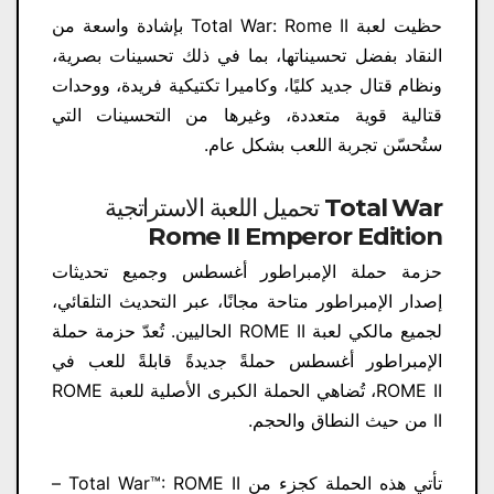
حظيت لعبة Total War: Rome II بإشادة واسعة من
النقاد بفضل تحسيناتها، بما في ذلك تحسينات بصرية،
ونظام قتال جديد كليًا، وكاميرا تكتيكية فريدة، ووحدات
قتالية قوية متعددة، وغيرها من التحسينات التي
ستُحسّن تجربة اللعب بشكل عام.
تحميل اللعبة الاستراتجية Total War
Rome II Emperor Edition
حزمة حملة الإمبراطور أغسطس وجميع تحديثات
إصدار الإمبراطور متاحة مجانًا، عبر التحديث التلقائي،
لجميع مالكي لعبة ROME II الحاليين. تُعدّ حزمة حملة
الإمبراطور أغسطس حملةً جديدةً قابلةً للعب في
ROME II، تُضاهي الحملة الكبرى الأصلية للعبة ROME
II من حيث النطاق والحجم.
تأتي هذه الحملة كجزء من Total War™: ROME II –