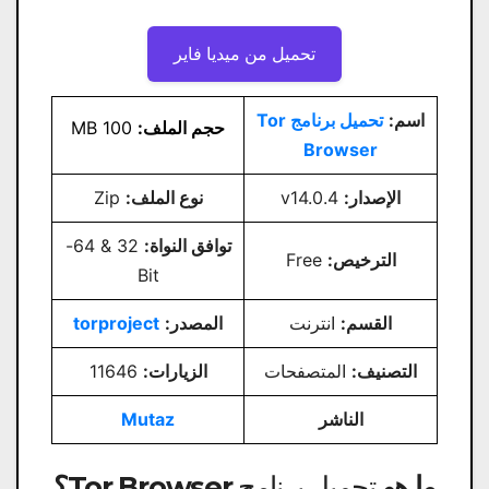
تحميل من ميديا ​​فاير
اسم:
تحميل برنامج Tor
حجم الملف:
100 MB
Browser
الإصدار:
v14.0.4
نوع الملف:
Zip
توافق النواة:
32 & 64-
الترخيص:
Free
Bit
القسم:
انترنت
المصدر:
torproject
التصنيف:
المتصفحات
الزيارات:
11646
الناشر
Mutaz
ما هو
تحميل برنامج Tor Browser
؟