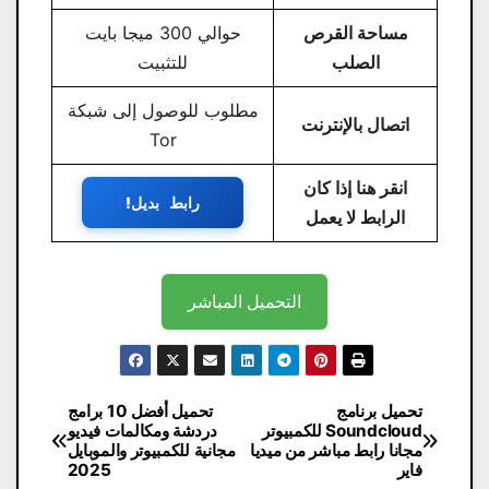
مساحة القرص
حوالي 300 ميجا بايت
الصلب
للتثبيت
مطلوب للوصول إلى شبكة
اتصال بالإنترنت
Tor
انقر هنا إذا كان
رابط بديل!
الرابط لا يعمل
التحميل المباشر
تصفّح
تحميل برنامج
تحميل أفضل 10 برامج
Soundcloud للكمبيوتر
دردشة ومكالمات فيديو
المقالات
مجانا رابط مباشر من ميديا ​​
مجانية للكمبيوتر والموبايل
فاير
2025