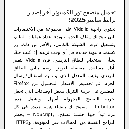
تحميل متصفح تور للكمبيوتر آخر إصدار
برابط مباشر 2025:
تحتوي واجهة Vidalia على مجموعة من الاختصارات
التي تتيح لك إيقاف الخدمة، وبدء إعداد عمليات التتابع،
وتشغيل عرض الشبكة بالكامل، والأهم من ذلك، زر
لاستخدام هوية جديدة في أي وقت تريده. إذا كنت قلقًا
بشأن استخدام النطاق الترددي، فإن Vidalia يتميز
بأداة مساعدة منفصلة لعرض رسم بياني للنطاق
الترددي يقيس المعدل الذي يتم به استقبال/إرسال
الحزم. تم تخصيص الإصدار المحمول من Firefox
المضمن في حزمة التنزيل ببعض الإضافات التي تجعل
تجربة التصفح المجهولة أسهل. وتشمل هذه:
Torbutton – يسمح لك بإنشاء هوية جديدة في كل
مرة تبدأ فيها جلسة تصفح، وNoScript – يحظر
البرامج النصية من المجالات غير الموثوقة، وHTTPS