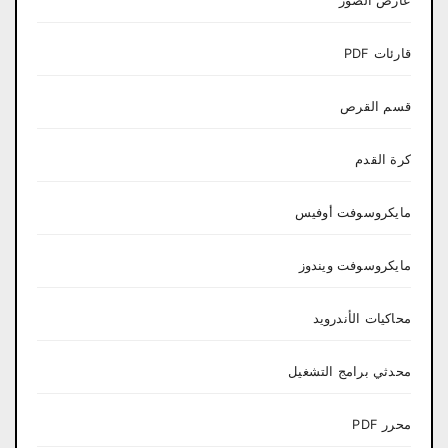
عارض الصور
قارئات PDF
قسم القرص
كرة القدم
مايكروسوفت أوفيس
مايكروسوفت ويندوز
محاكيات الأندرويد
محدثي برامج التشغيل
محرر PDF