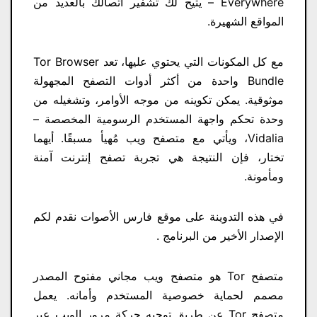
Everywhere – يتيح لك تشفير اتصالك بالعديد من
المواقع الشهيرة.
مع كل المكونات التي يحتوي عليها، تعد Tor Browser
Bundle واحدة من أكثر أدوات التصفح المجهولة
موثوقية. يمكن تكوينه من موجه الأوامر، وتشغيله من
وحدة تحكم واجهة المستخدم الرسومية المخصصة –
Vidalia، ويأتي مع متصفح ويب مُهيأ مسبقًا. أيهما
تختار، فإن النتيجة هي تجربة تصفح إنترنت آمنة
ومأمونة.
في هذه التدوينة على موقع فارس الأصوات نقدم لكم
الإصدار الأخير من البرنامج .
متصفح Tor هو متصفح ويب مجاني مفتوح المصدر
مصمم لحماية خصوصية المستخدم وأمانه. يعمل
متصفح Tor عن طريق توجيه حركة مرور الويب عبر