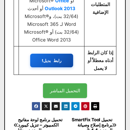
أو Microsoft®
Office
المتطلبات
Outlook 2013
أو أحدث
الإضافية
(32/64 بت)، وMicrosoft®
Word لـ Microsoft 365
(32/64 بت) أو Microsoft®
Office Word 2013
إذا كان الرابط
أدناه معطلاً أو
رابط بديل!
لا يعمل
التحميل المباشر
تصفّح
تحميل SmartFix Tool
تحميل برنامج لوحة مفاتيح
برنامج إصلاح وصيانة
الكمبيوتر – تنزيل كيبورد
المقالات