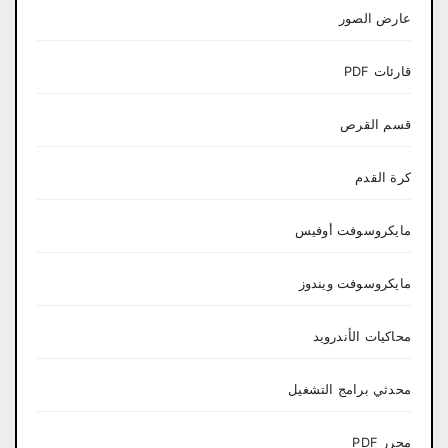
عارض الصور
قارئات PDF
قسم القرص
كرة القدم
مايكروسوفت أوفيس
مايكروسوفت ويندوز
محاكيات الأندرويد
محدثي برامج التشغيل
محرر PDF