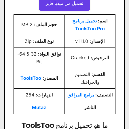
تحميل من ميديا ​​فاير
اسم:
تحميل برنامج
حجم الملف:
2 MB
ToolsToo Pro
الإصدار:
v11.1.0
نوع الملف:
Zip
توافق النواة:
32 & 64-
الترخيص:
Cracked
Bit
القسم:
التصميم
المصدر:
ToolsToo
والجرافيك
التصنيف:
برامج المرافق
الزيارات:
254
الناشر
Mutaz
ما هو تحميل برنامج ToolsToo