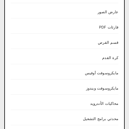
عارض الصور
قارئات PDF
قسم القرص
كرة القدم
مايكروسوفت أوفيس
مايكروسوفت ويندوز
محاكيات الأندرويد
محدثي برامج التشغيل