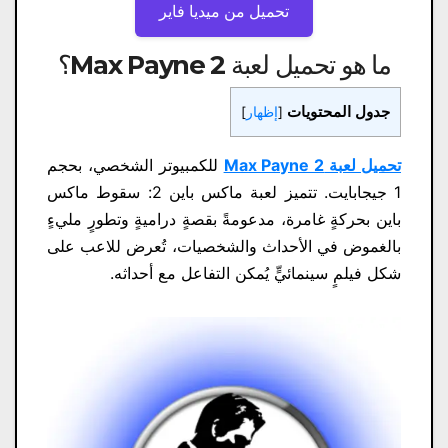
تحميل من ميديا ​​فاير
ما هو تحميل لعبة Max Payne 2
؟
جدول المحتويات
[
إظهار
]
تحميل لعبة Max Payne 2
للكمبيوتر الشخصي، بحجم
1 جيجابايت. تتميز لعبة ماكس باين 2: سقوط ماكس
باين بحركةٍ غامرة، مدعومةً بقصةٍ دراميةٍ وتطورٍ مليءٍ
بالغموض في الأحداث والشخصيات، تُعرض للاعب على
شكل فيلمٍ سينمائيٍّ يُمكن التفاعل مع أحداثه.