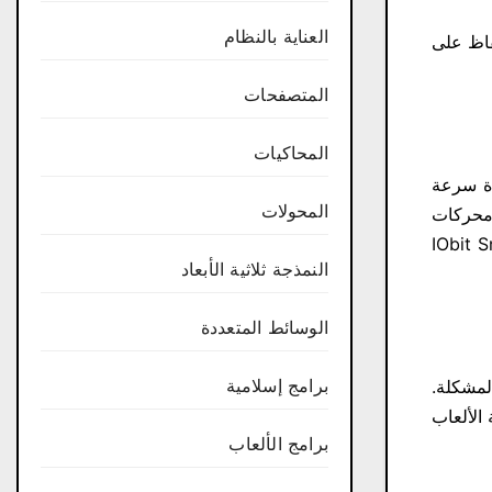
العناية بالنظام
 للحفاظ على
المتصفحات
المحاكيات
دة سرعة
المحولات
 محركات
من أن Windows يتضمن أداة لإلغاء تجزئة أقسام القرص الصلب، إلا أن IObit Smart
النمذجة ثلاثية الأبعاد
الوسائط المتعددة
برامج إسلامية
ستخدام برنامج IObit Smart Defrag كحل لهذه المشكلة.
الألعاب
برامج الألعاب