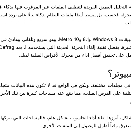
IObit Smart Defrag للكمبيوتر تقنية التحليل العميق الفريدة لتنظيف الملفات غير المرغوب فيها بذكا
لتجزئة فحسب، بل يبسط أيضًا ملفات النظام بذكاء بناءً على تردد است
لب.
من المهم ملاحظة أن Smart Defrag يدعم بشكل كامل تطبيقات Windows 8 و8.1 و10 Metro، وهو سريع و
مما يجعله مناسبًا بشكل خاص لمحركات الأقراص الصلبة الكبيرة. 
عمل على تحقيق أفضل أداء من محرك الأقراص الصلبة لديك.
بيوتر؟
في مجلدات مختلفة، ولكن في الواقع قد لا تكون هذه البيانات متجا
فة على القرص الصلب، مما ينتج عنه مساحات كبيرة بين تلك الأجزاء
شاكل، أبرزها بطء أداء الحاسوب بشكل عام، فالمساحات التي تتركها 
يستغرق وقتاً أطول للوصول إلى الملفات الأخرى.