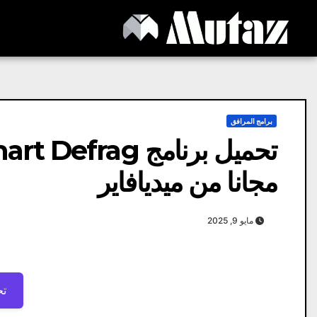
Ski
t
conten
برامج المرافق
مجانا من ميديافاير
مايو 9, 2025
تح