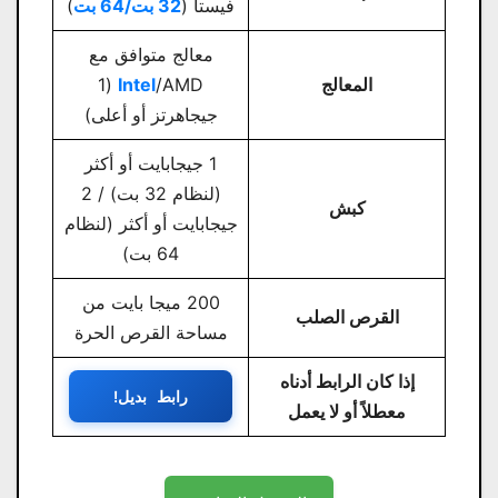
فيستا (
32 بت/64 بت
)
معالج متوافق مع
المعالج
Intel
/AMD (1
جيجاهرتز أو أعلى)
1 جيجابايت أو أكثر
(لنظام 32 بت) / 2
كبش
جيجابايت أو أكثر (لنظام
64 بت)
200 ميجا بايت من
القرص الصلب
مساحة القرص الحرة
إذا كان الرابط أدناه
رابط بديل!
معطلاً أو لا يعمل