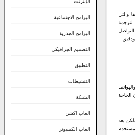
الإنترنت
دها والتي
البرامج الاجتماعية
 لترجمة
ائل على مواقع التواصل
البرامج الجذرية
ودقيق.
التصميم الجرافيكي
التطبيق
التنشيطات
 والهواتف
 الحاجة
الشبكة
العاب اكشن
 المحمولة، ولكن بعد
ن المميزات للتطبيق، أصبح لديه الآن أكثر من 100 مليون مستخدم
العاب الكمبيوتر