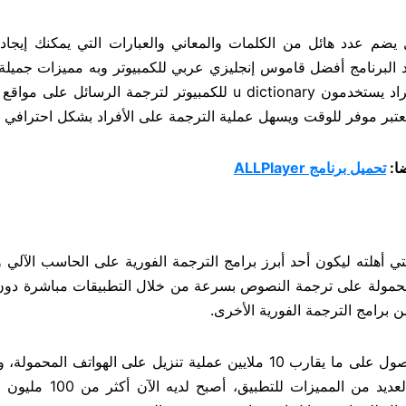
تر هو قاموس شامل يضم عدد هائل من الكلمات والمعاني والعبارات التي يمكنك إيجا
البرنامج أفضل قاموس إنجليزي عربي للكمبيوتر وبه مميزات جميلة
النصوص. ومن الجدير بالذكر أن هناك شريحة كبيرة من الأفراد يستخدمون u dictionary للكمبيوتر​ لترجمة الرس
تبر موفر للوقت ويسهل عملية الترجمة على الأفراد بشكل احترافي 
ا:
تحميل برنامج ALLPlayer
لمميزات المذهلة التي أهلته ليكون أحد أبرز برامج الترجمة الفورية على الحاسب الآلي
محمولة على ترجمة النصوص بسرعة من خلال التطبيقات مباشرة دون
ن برامج الترجمة الفورية الأخرى.
في بداية ظهور برنامج U Dictionary، استطاع البرنامج الحصول على ما يقارب 10 ملايين عملية تنزيل على الهواتف
انتشاره على نطاق واسع وبعد الدعاية المستمرة وإضافة العديد م