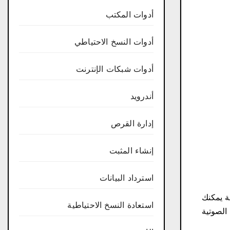
أدوات المكتب
أدوات النسخ الاحتياطي
أدوات شبكات الإنترنت
أندرويد
إدارة القرص
إنشاء المثبت
استرداد البيانات
حيث يضم برنامج UDictionary أكثر من 108 لغة مختلفة يمكنك
استعادة النسخ الاحتياطية
الصوتية