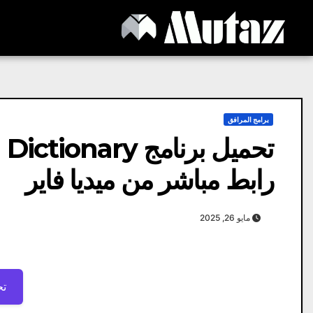
Ski
t
conten
برامج المرافق
رابط مباشر من ميديا ​​فاير
مايو 26, 2025
تح