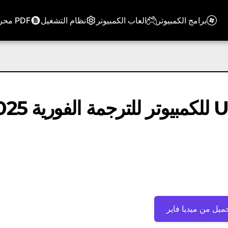
برامج الكمبيوتر
العاب الكمبيوتر
نظام التشغيل
PDF محرر
تحميل برنامج U Dictionary للكمبيوتر 
ميل من ميديا ​​فاير