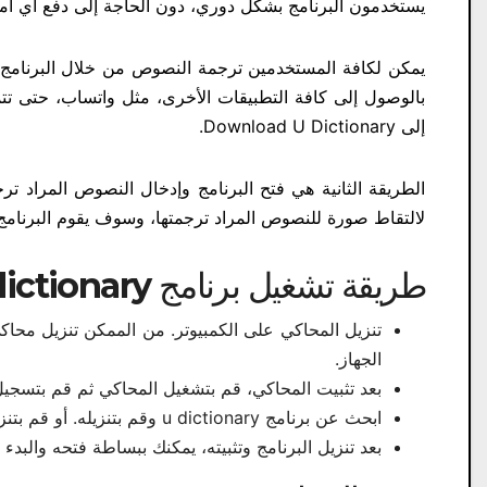
يستخدمون البرنامج بشكل دوري، دون الحاجة إلى دفع أي أم
يمكن لكافة المستخدمين ترجمة النصوص من خلال البرنامج با
بالوصول إلى كافة التطبيقات الأخرى، مثل واتساب، حتى تتم
إلى Download U Dictionary​.
الطريقة الثانية هي فتح البرنامج وإدخال النصوص المراد ترج
لالتقاط صورة للنصوص المراد ترجمتها، وسوف يقوم البرنامج ب
طريقة تشغيل برنامج u dictionary على الكمبيوتر:
الجهاز.
بعد تثبيت المحاكي، قم بتشغيل المحاكي ثم قم بتسجيل الدخول إلى متجر Play Store 
ابحث عن برنامج u dictionary وقم بتنزيله. أو قم بتنزيله مباشرة من الموقع الرسمي.
بعد تنزيل البرنامج وتثبيته، يمكنك ببساطة فتحه والبدء