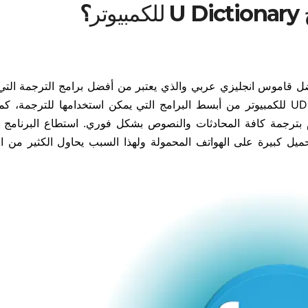
تر
؟
ضل قاموس انجليزي عربي والذي يعتبر من أفضل برامج الترجمة ال
في السنوات القليلة الماضية. يعتبر تنزيل برنامج UDictionary للكمبيوتر من أبسط البرامج التي يمكن استخدامها للتر
 بترجمة كافة المحادثات والنصوص بشكل فوري. استطاع البرنامج 
تحميل كبيرة على الهواتف المحمولة ولهذا السبب يحاول الكثير من 