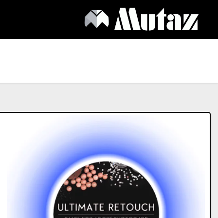
Ski
t
conten