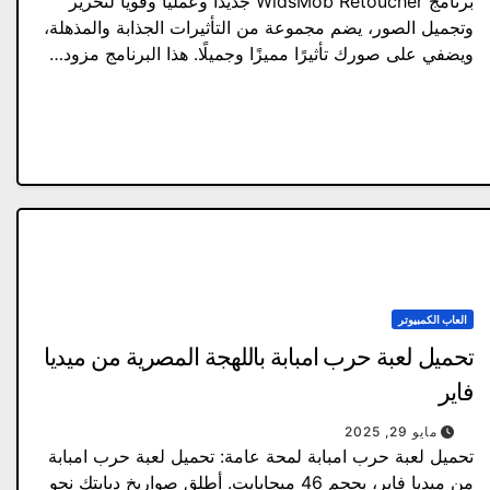
برنامج WidsMob Retoucher جديدًا وعمليًا وقويًا لتحرير
وتجميل الصور، يضم مجموعة من التأثيرات الجذابة والمذهلة،
ويضفي على صورك تأثيرًا مميزًا وجميلًا. هذا البرنامج مزود…
العاب الكمبيوتر
تحميل لعبة حرب امبابة باللهجة المصرية من ميديا
فاير
مايو 29, 2025
تحميل لعبة حرب امبابة لمحة عامة: تحميل لعبة حرب امبابة
من ميديا ​​فاير، بحجم 46 ميجابايت. أطلق صواريخ دبابتك نحو