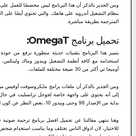
ومن الجدير بالذكر أن هذا البرنامج ليس مخصصًا للعمل على 
بنظام التشغيل أندرويد على هاتفك، والتي تحتوي أيضًا على ا
المترجمة بطريقة مباشرة.
تحميل برنامج
OmegaT:
يتميز هذا البرنامج بتقنيات حديثة متطورة ترفع من جو
استخدامه مع كافة أنظمة التشغيل ويندوز وماك ولينكس، ي
أوميجا تي أكثر من 30 صيغة مختلفة للملفات.
ومن الجدير بالذكر أن ملفات برامج مايكروسوفت أوفيس من ض
إلى أنه يحتوي على واجهة خاصة لجوجل ترانسليت في حال ر
بداية من الإصدار 98 وحتى ويندوز 10، بغض النظر عن كون النظام 32 بت أو 64 بت.
وهنا تنتهي مقالتنا عن تحميل افضل برنامج ترجمة صوتية ف
للاختيار، لان اذواق الناس تختلف وما يناسب استخدام شخص