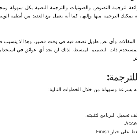
King Tran هو أحد البرامج الرائعة لترجمة النصوص والصوتيات والترجمة النصية بكل سهولة ومجا
هذا البرنامج بوجود أكثر من 700 لغة مختلفة يمكنك الترجمة منها وإليها، كما أنه يعمل مع العديد من أنظمة 
نج ترانسليت King Translate على ترجمة المقالات وأي نص طويل تضعه فيه في وقت قصير، وهذا لا يت
ة المستخدم ذات التصميم المبسط، لذلك لن تجد أي عوائق في استخدام
.
لترجمة:
له بسرعة وسهولة من خلال الخطوات التالية:
 تحميل البرنامج لتثبيته.
 خيار Finish.