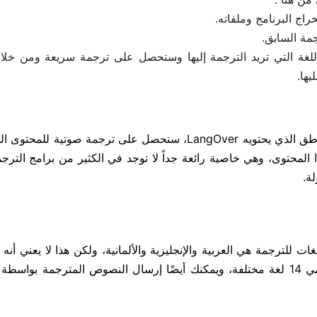
اج البرنامج وملفاته.
جمة السابق.
اللغة التي تريد الترجمة إليها وستحصل على ترجمة سريعة ومن خلال
ها.
لترجمة الجمل والمصطلحات والنصوص، بفضل القاموس الناطق الذي يحتويه LangOver، ستحصل على ترجمة صوتي
المحتوى، وهي خاصية رائعة جداً لا توجد في الكثير من برامج الترج
ات للترجمة هي العربية والإنجليزية والألمانية، ولكن هذا لا يعني أنه 
على لغات أخرى للترجمة، حيث يضم برنامج المترجم العالمي 14 لغة مختلفة، ويمكنك أيضًا إرسال النصوص المترجمة ب