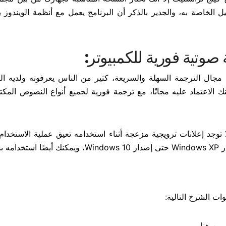
 الخاصة به، والجدير بالذكر أن البرنامج يعمل مع أنظمة الويندوز ب
صوتية فورية للكمبيوتر:
 وقديم ومشهور في مجال الترجمة السهلة والسريعة، كثير من الناس يعرفونه ولديه 
الاعتماد عليه مجانًا، مع ترجمة فورية لجميع أنواع النصوص المكتوب
ء الجيدة جدًا في هذا البرنامج Golden Wafi أنه لا توجد إعلانات ترويجية مزعجة أثناء استخدامه تعيق عملية الاس
هولة
ات الشرح التالية:
من هنا .