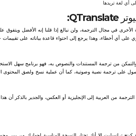
ى أي لغة تريدها
يوتر
QTranslate:
لأخرى في مجال الترجمة، ولن نبالغ إذا قلنا إنه الأفضل ويتفوق علي
ة لا تحتوي على أي أخطاء، وهذا يرجع إلى احتواء قاعدة بياناته على تقييمات ج
 والتمكن من ترجمة المستندات والنصوص به، فهو برنامج سهل الاستخ
ك من خلاله الحصول على ترجمة نصية وصوتية، كما أن عملية نسخ ولصق المحتوى ا
لترجمة من العربية إلى الإنجليزية أو العكس، والجدير بالذكر أن هذا 
 كينج ترانسليت إلا أنك تختار النسخة المناسبة لجهازك من بين مج