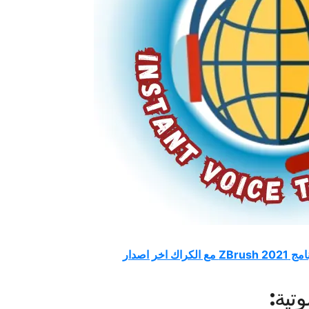
لكراك اخر اصدار
ية​: