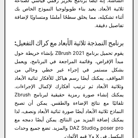
الشاشة. إنه أيضًا برنامج تحرير رقمي قياسي لصناعة
ثلاثية الأبعاد. يعيد بناء طوبولوجيا النموذج الخاص بك
أثناء تشكيله، مما يخلق سطحًا أملسًا ومتساويًا لإضافة
تفاصيل دقيقة.
برنامج النمذجة ثلاثية الأبعاد مع كراك التفعيل
:
يقوم تحميل برنامج ZBrush 2021 بإنشاء خريطة حول
مبدأ الإقراض، وقائمة المراجعة في البرنامج، ويعمل
بشكل مستمر في إجراء غير خطي وخالي من
المواقف. يمكنك أيضًا رسم هياكل للأفكار ثنائية الأبعاد
وثلاثية الأبعاد ثم ترتيب أفكارك لإكمال الإجراءات.
يمكنك إنشاء صورة رمزية حقيقية لبرنامج Zbrush
تلقائيًا مع نتائج الإضاءة والطقس. يمكن أن تصبح
النماذج ثلاثية الأبعاد أيضًا صورة ثنائية الأبعاد ونصف، لذا
يمكنك إضافة المزيد من النتائج. يمكن أيضًا دمجه مع
poser pro وDAZ Studio والمزيد. تضع جميع وحدات
البكسل في X وY قيم الألوان.