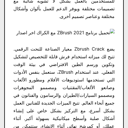
للمستخدمين بالعمل بشكل لا تشوبه شائبة مع
تصميمات مختلفة ويوفر الدعم للعمل بألوان وأشكال
مختلفة وعناصر تصميم أخرى.
يضع Zbrush Crack معيار الصناعة للنحت الرقمي.
تتيح لك ميزاته استخدام فرش قابلة للتخصيص لتشكيل
وتكوين ورسم الطين الافتراضي في بيئة الوقت
الفعلي. عند استخدام ZBrush، ستعمل بنفس الأدوات
التي تستخدمها استوديوهات الأفلام ومطورو الألعاب
وصانعو الألعاب/المقتنيات ومصممو المجوهرات
ومصممو السيارات/الطيران والرسامون والفنانون في
جميع أنحاء العالم. تتيح الميزات الجديدة للفنانين العمل
بشكل أسرع، مع التركيز بشكل خاص على إنشاء
أشكال صلبة وأسطح ميكانيكية بسهولة أكبر. أثناء
عملك، أو كمرشح نهائي أثناء الإنشاء، ستتمكن من