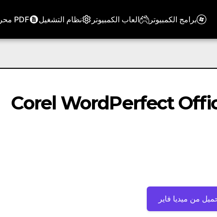
برامج الكمبيوتر
العاب الكمبيوتر
نظام التشغيل
PDF محرر
Corel WordPerfect OfficeStanda
ميل من ميديا ​​فاير