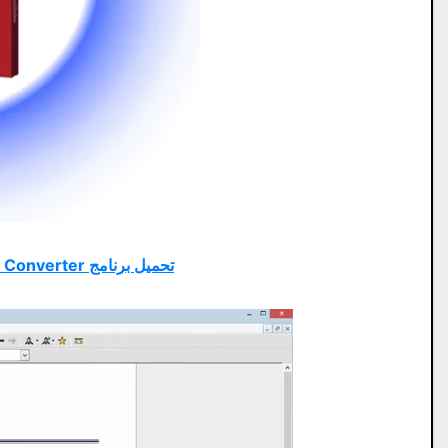
تحميل برنامج AssistMyTeam PDF Converter مجاني من ميديا ​​فاير