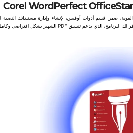
القوية، ضمن قسم أدوات أوفيس، لإنشاء وإدارة مستنداتك النصية ا
وجداول البيانات، وحتى إعداد عروض باوربوينت التقديمية. يوفر لك البرنامج، الذي يدعم تنسيق PDF الشهي