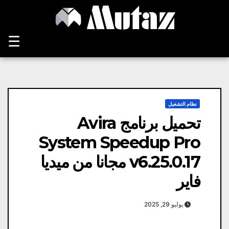
Ski
t
conten
☰
نظام التشغيل
تحميل برنامج Avira
System Speedup Pro
v6.25.0.17 مجانا من ميديا ​​
فاير
يوليو 29, 2025