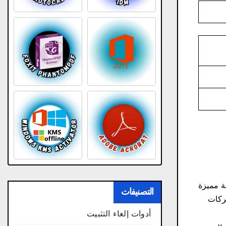
 من ويندوز 7 لأجهزة HP Windows 7 Professional x64 SP1 النسخة مميزة
التصنيفات
أدوات إلغاء التثبيت