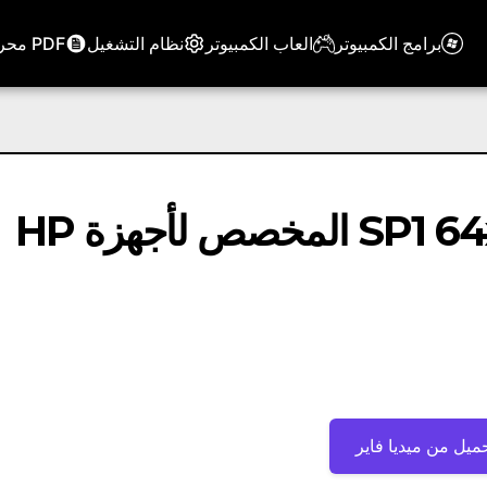
برامج الكمبيوتر
العاب الكمبيوتر
نظام التشغيل
PDF محرر
تحميل برنامج ويندوز سفن SP1 64x المخصص لأجهزة HP
ميل من ميديا ​​فاير