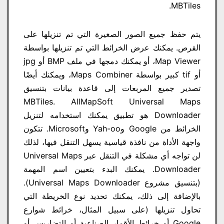
MBTiles.
يتم حفظ جميع الصور الصغيرة التي تم تنزيلها على
القرص. يمكنك عرض الخرائط التي تم تنزيلها بواسطة
Map Viewer، أو يمكنك دمجها في ملف BMP أو jpg
أو tif كبير بواسطة Maps Combiner، ويمكنك أيضًا
تصدير جميع المربعات إلى قاعدة بيانات بتنسيق
MBTiles. AllMapSoft Universal Maps
Downloader هو تطبيق يمكنك استخدامه لتنزيل
الخرائط من Google وYah-oo وMicrosoft. تتكون
واجهة الأداة من نافذة قياسية يسهل التنقل فيها، لذلك
لن تواجه أي مشكلة في التنقل عبر Universal Maps
Downloader. يمكنك البدء بتعيين اسم المهمة
(بتنسيق مشروع Universal Maps Downloader).
بالإضافة إلى ذلك، يمكنك تحديد نوع الخريطة التي
تحاول تنزيلها (على سبيل المثال، خرائط شوارع
Google أو خرائط الأقمار الصناعية أو التضاريس أو