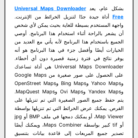
بشكل عام، يعد
Universal Maps Downloader
Free
أداة جيدة جدًا لتنزيل الخرائط من الإنترنت.
واجهة المستخدم بسيطة للغاية بحيث يمكن لأي شخص
أن يشعر بالراحة أثناء استخدام هذا البرنامج. أوصي
الجميع باستخدام هذا البرنامج لأنه يأتي مع العديد من
الخيارات أيضًا وأفضل جزء في هذا البرنامج هو أنه
يوفر نتائج في فترة زمنية قصيرة دون أي أخطاء.
Universal Maps Downloader هي أداة تساعدك
على الحصول على صور صغيرة من Google Maps
وYahoo Maps وBing Maps وOpenStreet Maps
وYandex Maps وOvi Maps وMapQuest Maps.
يتم حفظ جميع الصور الصغيرة التي تم تنزيلها على
القرص. يمكنك عرض الخرائط التي تم تنزيلها بواسطة
Map Viewer، أو يمكنك دمجها في ملف BMP أو jpg
أو tif كبير بواسطة Maps Combiner، ويمكنك أيضًا
تصدير جميع المربعات إلى قاعدة بيانات بتنسيق