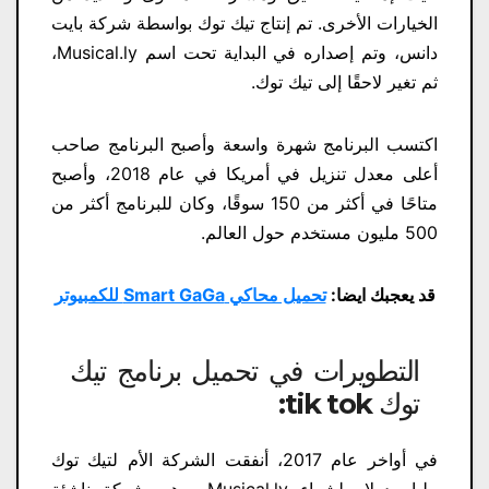
الخيارات الأخرى. تم إنتاج تيك توك بواسطة شركة بايت
دانس، وتم إصداره في البداية تحت اسم Musical.ly،
ثم تغير لاحقًا إلى تيك توك.
اكتسب البرنامج شهرة واسعة وأصبح البرنامج صاحب
أعلى معدل تنزيل في أمريكا في عام 2018، وأصبح
متاحًا في أكثر من 150 سوقًا، وكان للبرنامج أكثر من
500 مليون مستخدم حول العالم.
قد يعجبك ايضا:
تحميل محاكي Smart GaGa للكمبيوتر
التطويرات في تحميل برنامج تيك
توك tik tok:
في أواخر عام 2017، أنفقت الشركة الأم لتيك توك
مليار دولار لشراء Musical.ly، وهي شركة ناشئة