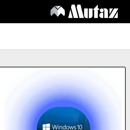
Ski
t
conten