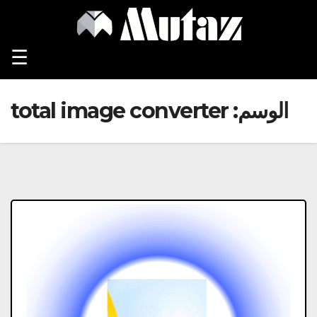
Ski
t
conten
☰
الوسم:
total image converter