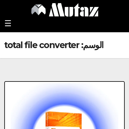
Ski
t
conten
☰
الوسم:
total file converter