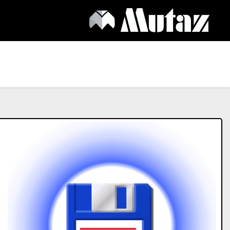
Ski
t
conten