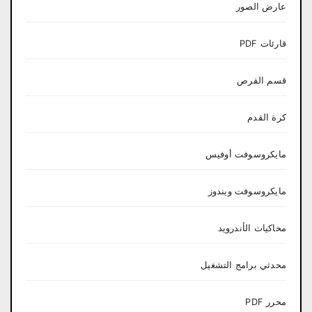
عارض الصور
قارئات PDF
قسم القرص
كرة القدم
مايكروسوفت أوفيس
مايكروسوفت ويندوز
محاكيات الأندرويد
محدثي برامج التشغيل
محرر PDF