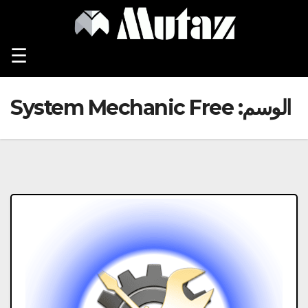
Ski
t
conten
☰
الوسم:
System Mechanic Free