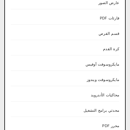
عارض الصور
قارئات PDF
قسم القرص
كرة القدم
مايكروسوفت أوفيس
مايكروسوفت ويندوز
محاكيات الأندرويد
محدثي برامج التشغيل
محرر PDF