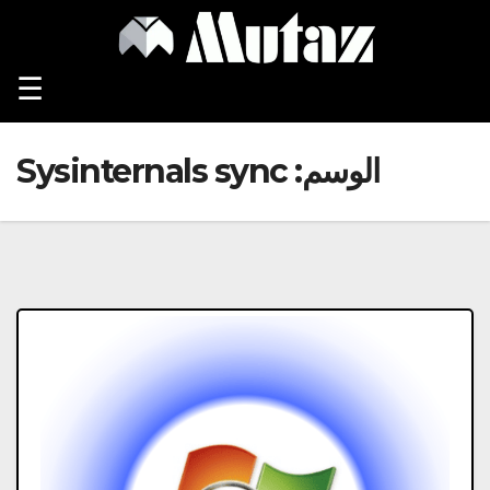
Ski
t
conten
☰
الوسم:
Sysinternals sync