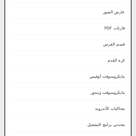
عارض الصور
قارئات PDF
قسم القرص
كرة القدم
مايكروسوفت أوفيس
مايكروسوفت ويندوز
محاكيات الأندرويد
محدثي برامج التشغيل