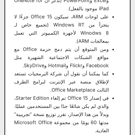
وExcel وPowerPoint (تذكر أن OneNote for
iPad موجود بالفعل).
على لوحات ARM، سيكون Office 15 جزءًا لا
يتجزأ من Windows RT (تجميع خاص لـ
Winodws 8 لأجهزة الكمبيوتر التي تعمل
بمعالجات ARM).
ومن المتوقع أن يتم دمج حزمة Office مع
مواقع الشبكات الاجتماعية الشهيرة مثل
Facebook وFlickr وHotmail وSkyDrive.
كما يمكننا أن نقول أن شركة البرمجيات تستعد
لإطلاق منصة عبر الإنترنت لبرامج الطرف
الثالث Office Marketplace.
في إصدار Office 15 تم إلغاء Starter Edition،
والذي لم يكن شائعًا جدًا بين المستخدمين عمليًا.
وبدلاً من هذا الإصدار، تقرر توزيع نسخة “تجريبية”
مدتها 60 يومًا من مجموعة Microsoft Office
العادية.