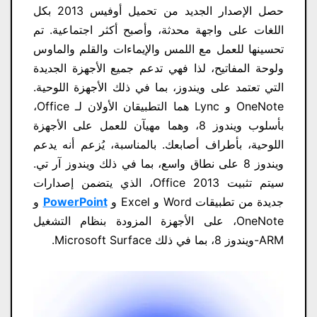
حصل الإصدار الجديد من تحميل أوفيس 2013 بكل
اللغات على واجهة محدثة، وأصبح أكثر اجتماعية. تم
تحسينها للعمل مع اللمس والإيماءات والقلم والماوس
ولوحة المفاتيح، لذا فهي تدعم جميع الأجهزة الجديدة
التي تعتمد على ويندوز، بما في ذلك الأجهزة اللوحية.
OneNote و Lync هما التطبيقان الأولان لـ Office،
بأسلوب ويندوز 8، وهما مهيآن للعمل على الأجهزة
اللوحية، بأطراف أصابعك. بالمناسبة، يُزعم أنه يدعم
ويندوز 8 على نطاق واسع، بما في ذلك ويندوز آر تي.
سيتم تثبيت Office 2013، الذي يتضمن إصدارات
جديدة من تطبيقات Word و Excel و
PowerPoint
و
OneNote، على الأجهزة المزودة بنظام التشغيل
ARM-ويندوز 8، بما في ذلك Microsoft Surface.