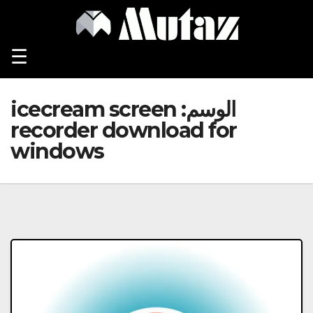
Ski
t
conten
☰
الوسم:
icecream screen
recorder download for
windows