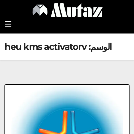
Ski
t
conten
☰
الوسم:
heu kms activatorv