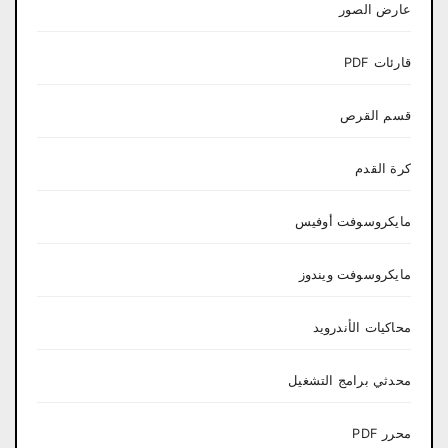
عارض الصور
قارئات PDF
قسم القرص
كرة القدم
مايكروسوفت أوفيس
مايكروسوفت ويندوز
محاكيات الأندرويد
محدثي برامج التشغيل
محرر PDF