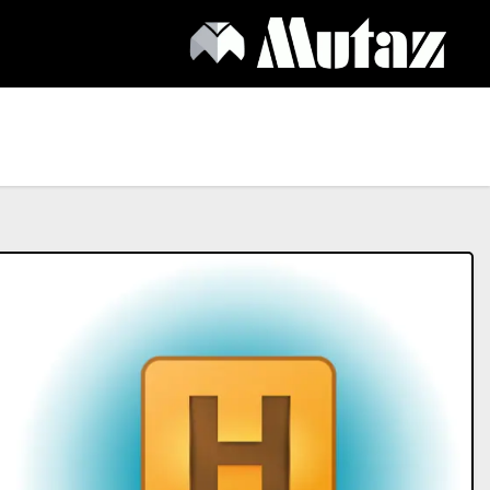
Ski
t
conten