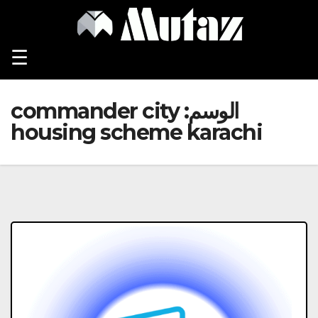
Ski
t
conten
☰
الوسم:
commander city
housing scheme karachi