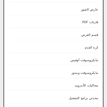
عارض الصور
قارئات PDF
قسم القرص
كرة القدم
مايكروسوفت أوفيس
مايكروسوفت ويندوز
محاكيات الأندرويد
محدثي برامج التشغيل