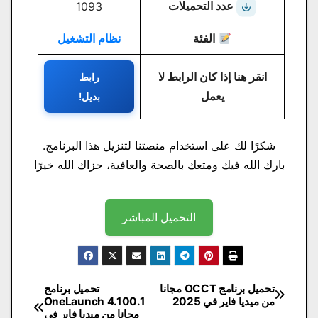
عدد التحميلات
1093
الفئة
نظام التشغيل
انقر هنا إذا كان الرابط لا
رابط
يعمل
بديل!
شكرًا لك على استخدام منصتنا لتنزيل هذا البرنامج.
بارك الله فيك ومتعك بالصحة والعافية، جزاك الله خيرًا
التحميل المباشر
تصفّح
تحميل برنامج OCCT مجانا
تحميل برنامج
من ميديا ​​فاير في 2025
OneLaunch 4.100.1
المقالات
مجانا من ميديا ​​فاير في