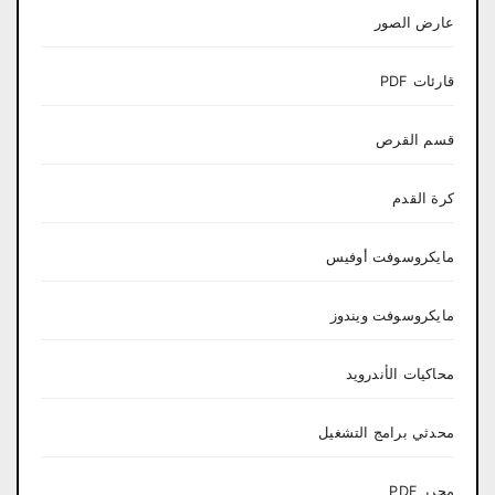
عارض الصور
قارئات PDF
قسم القرص
كرة القدم
مايكروسوفت أوفيس
مايكروسوفت ويندوز
محاكيات الأندرويد
محدثي برامج التشغيل
محرر PDF