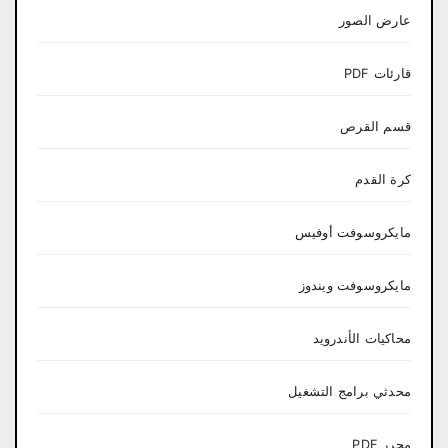
عارض الصور
قارئات PDF
قسم القرص
كرة القدم
مايكروسوفت أوفيس
مايكروسوفت ويندوز
محاكيات الأندرويد
محدثي برامج التشغيل
محرر PDF