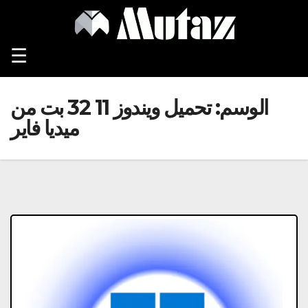
Ski
t
conten
☰
الوسم:
تحميل ويندوز 11 32 بت من
ميديا فاير