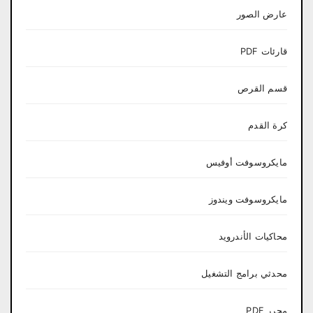
عارض الصور
قارئات PDF
قسم القرص
كرة القدم
مايكروسوفت أوفيس
مايكروسوفت ويندوز
محاكيات الأندرويد
محدثي برامج التشغيل
محرر PDF