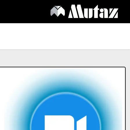
Ski
t
conten