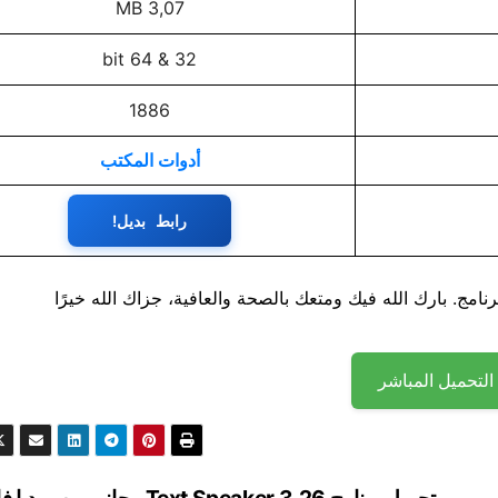
3,07 MB
32 & 64 bit
1886
أدوات المكتب
رابط بديل!
نامج. بارك الله فيك ومتعك بالصحة والعافية، جزاك الله خيرًا
التحميل المباشر