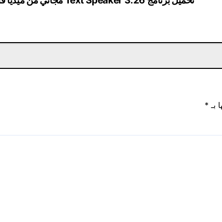
تحميل برنامج Text Speaker 3.26 مجاني من ميديا ​​فاير
ا بـ
*