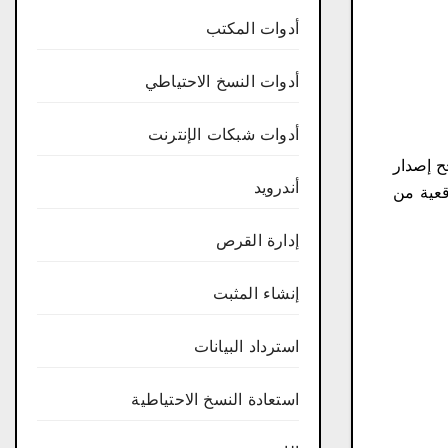
أدوات المكتب
أدوات النسخ الاحتياطي
أدوات شبكات الإنترنت
س بوكس ​​360، وبلايستيشن 3، وبلايستيشن 4، وهي أنجح إصدار
أندرويد
قعية من
إدارة القرص
إنشاء المثبت
استرداد البيانات
استعادة النسخ الاحتياطية