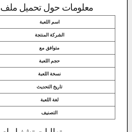
معلومات حول تحميل ملف لعبة Sniper Elite 3 على ا
اسم اللعبة
الشركة المنتجة
متوافق مع
حجم اللعبة
نسخة اللعبة
تاريخ التحديث
لغة اللعبة
التصنيف
متطلبات تشغيل لعبة القناص 3 ال