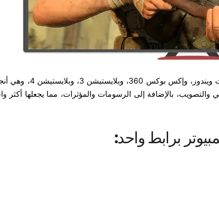
صدرت لعبة Sniper Elite 3 عام 2014 لأجهزة مايكروسوفت ويندوز، وإك
والتصويب، بالإضافة إلى الرسومات والمؤثرات، مما يجعلها أكثر وا