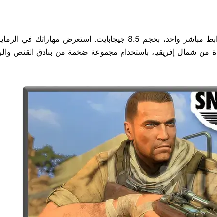
للكمبيوتر الشخصي برابط مباشر واحد، بحجم 8.5 جيجابايت. استعرض مهاراتك ف
ة من شمال إفريقيا، باستخدام مجموعة ضخمة من بنادق القنص وا