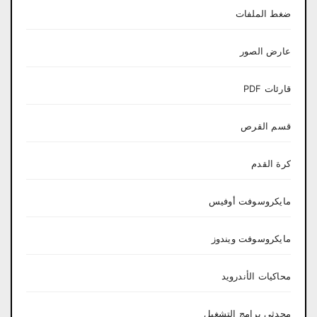
ضغط الملفات
عارض الصور
قارئات PDF
قسم القرص
كرة القدم
مايكروسوفت أوفيس
مايكروسوفت ويندوز
محاكيات الأندرويد
محدثي برامج التشغيل