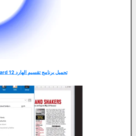
تحميل برنامج تقسيم الهارد MiniTool Partition Wizard 12 – الأحدث في عام 2025