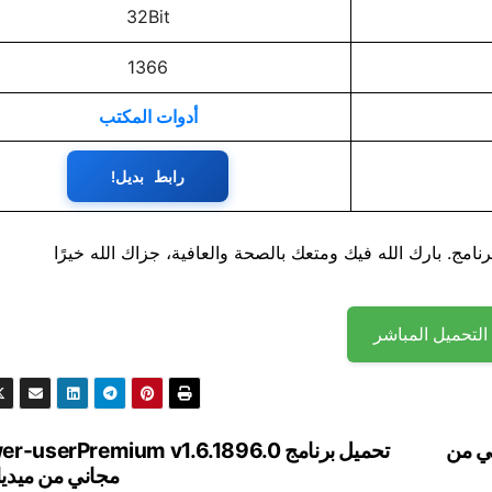
32Bit
1366
أدوات المكتب
رابط بديل!
نامج. بارك الله فيك ومتعك بالصحة والعافية، جزاك الله خيرًا
التحميل المباشر
Perforce P4Merg مجاني من
تحميل برنامج -userPremium v1.6.1896.0
مجاني من ميديا ​