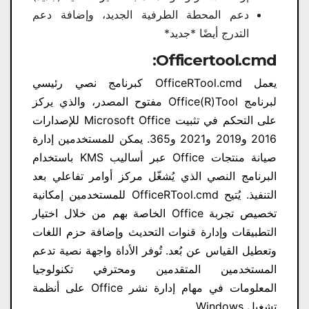
دعم المحطة الطرفية الجديد، وإضافة دعم
التدرج أيضًا *جديد*
Officertool.cmd:
يعمل OfficeRTool.cmd كبرنامج نصي رئيسي
لبرنامج Office(R)Tool مفتوح المصدر، والذي يركز
على التحكم في تثبيت Microsoft Office للإصدارات
2016 و2019 و2021 و365. يمكن للمستخدمين إدارة
صيانة منتجات Office عبر أساليب KMS باستخدام
البرنامج النصي الذي يُشغّل مركز أوامر تفاعلي بعد
التنفيذ. يُتيح OfficeRTool.cmd للمستخدمين إمكانية
تخصيص تجربة Office الخاصة بهم من خلال اختيار
التطبيقات وإدارة قنوات التحديث وإضافة حزم اللغات
وتعطيل القياس عن بُعد. تُوفر الأداة واجهة نصية تدعم
المستخدمين المتقدمين ومحترفي تكنولوجيا
المعلومات في مهام إدارة نشر Office على أنظمة
تشغيل Windows.