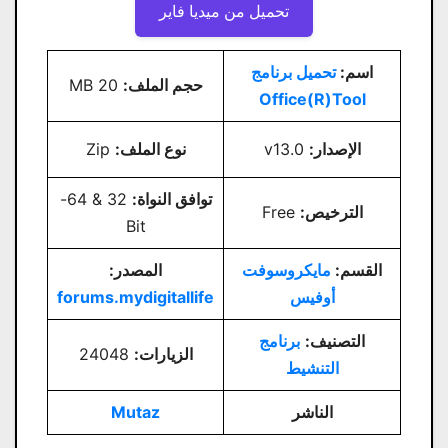
تحميل من ميديا ​​فاير
اسم:
تحميل برنامج
حجم الملف:
20 MB
Office(R)Tool
الإصدار:
v13.0
نوع الملف:
Zip
توافق النواة:
32 & 64-
الترخيص:
Free
Bit
القسم:
مايكروسوفت
المصدر:
أوفيس
forums.mydigitallife
التصنيف:
برنامج
الزيارات:
24048
التنشيط
الناشر
Mutaz