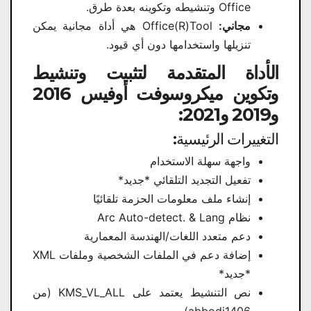
Office وتنشيطه وتكوينه بعدة طرق.
مجاني:
Office(R)Tool هي أداة مجانية يمكن
تنزيلها واستخدامها دون أي قيود.
الأداة المتقدمة لتثبيت وتنشيط
وتكوين ميكروسوفت أوفيس 2016
و2019 و2021:
التغييرات الرئيسية:
واجهة سهلة الاستخدام
تفعيل التجديد التلقائي *جديد*
إنشاء ملف معلومات الحزمة تلقائيًا
نظام Arc Auto-detect. & Lang
دعم متعدد اللغات/الهندسة المعمارية
إضافة دعم في الملفات الشخصية وملفات XML
*جديد*
نص التنشيط يعتمد على KMS_VL_ALL (من