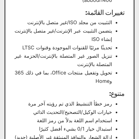
abbodi1406)
تغييرات القائمة:
التثبيت من مجلد ISO/غير متصل بالإنترنت
يتضمن التثبيت عبر الإنترنت/غير متصل بالإنترنت
إنشاء ISO
تحديثًا مرئيًا للقنوات الموجودة وقنوات LTSC
تنزيل الصور غير المتصلة بالإنترنت/الحزمة غير
المتصلة بالإنترنت
تحويل وتفعيل منتجات Office، بما في ذلك 365
وHome
متنوع:
رمز خطأ التنشيط الذي تم رؤيته آخر مرة
خيارات الوكيل/التصحيح/التحديث الذاتي
استخدام اسم اللغة بدلاً من رمز اللغة
استبدال خيار 0/1 بشيء أفضل كثيرًا
إزالة الشعار والنوافذ المنبثقة غير الأصلية (جديد)