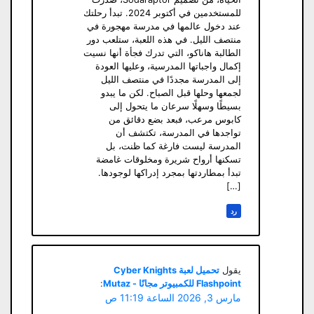
للمستخدمين في أكتوبر 2024. تبدأ رحلتك
عند دخول عالمها في مدرسة مهجورة في
منتصف الليل. في هذه اللعبة، ستلعب دور
الطالبة هاناكو، التي تدرك فجأة أنها نسيت
إكمال واجباتها المدرسية، وعليها العودة
إلى المدرسة مجددًا في منتصف الليل
لجمعها وحلها قبل الصباح. لكن ما يبدو
بسيطًا وسهلًا سرعان ما يتحول إلى
كابوس مرعب، فبعد بضع دقائق من
تواجدها في المدرسة، تكتشف أن
المدرسة ليست فارغة كما ظنت، بل
تسكنها أرواح شريرة ومخلوقات غامضة
تبدأ بمطاردتها بمجرد إدراكها لوجودها.
[…]
رد
يقول
تحميل لعبة Cyber Knights
Flashpoint للكمبيوتر مجانًا - Mutaz
:
مارس 3, 2026 الساعة 11:19 ص