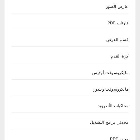
عارض الصور
قارئات PDF
قسم القرص
كرة القدم
مايكروسوفت أوفيس
مايكروسوفت ويندوز
محاكيات الأندرويد
محدثي برامج التشغيل
محرر PDF