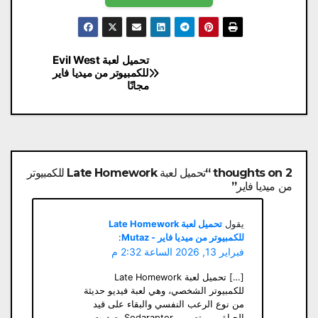
تصفّح
تحميل لعبة Evil West
للكمبيوتر من ميديا فاير
المقالات
مجانًا
2 thoughts on “تحميل لعبة Late Homework للكمبيوتر
من ميديا فاير”
يقول
تحميل لعبة Late Homework
للكمبيوتر من ميديا فاير - Mutaz
:
فبراير 13, 2026 الساعة 2:32 م
[…] تحميل لعبة Late Homework
للكمبيوتر الشخصي، وهي لعبة فيديو حديثة
من نوع الرعب النفسي والبقاء على قيد
الحياة، من تصميم Sodaraptor، صدرت