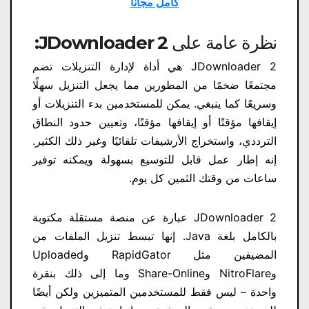
كامل مجانا
نظرة عامة على JDownloader 2:
JDownloader 2 هي أداة لإدارة التنزيلات تضم
مجتمعًا ضخمًا من المطورين مما يجعل التنزيل سهلًا
وسريعًا كما ينبغي. يمكن للمستخدمين بدء التنزيلات أو
إيقافها مؤقتًا أو إيقافها مؤقتًا، وتعيين حدود النطاق
الترددي، واستخراج الأرشيفات تلقائيًا وغير ذلك الكثير.
إنه إطار عمل قابل للتوسيع بسهولة ويمكنه توفير
ساعات من وقتك الثمين كل يوم.
JDownloader 2 عبارة عن منصة مستقلة مكتوبة
بالكامل بلغة Java. إنها تبسط تنزيل الملفات من
المضيفين مثل RapidGator وUploaded
وNitroFlare وShare-Online وما إلى ذلك بنقرة
واحدة – ليس فقط للمستخدمين المتميزين ولكن أيضًا