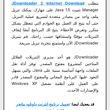
يتطلب
JDownloader 2 Internet Download
Manager تثبيت Java 1.5 على جهازك. يمكنك تنزيل
ملف واحد من مصادر متعددة لتسريع عملية التنزيل.
حتى أنه يتيح لك العمل مع الخوادم التي تتعطل بشكل
متكرر وتعرض الأخطاء. يتيح لك البرنامج أيضًا إيقاف
التنزيلات مؤقتًا واستئنافها حسب راحتك. قم بتنزيل
JDownloader الآن واستمتع بتجربة تنزيل سريعة.
JDownloader هو أحد مديري التنزيلات القلائل
المتاحين كمشروع مفتوح المصدر. توفر أداة نقل
الملفات واجهة أساسية مبنية على Java، والتي يسهل
التعود عليها. البرنامج المجاني والمفتوح المصدر قادر
على العمل على أنظمة تشغيل Windows XP
والإصدارات الأحدث.
قد يعجبك ايضا:
تحميل برنامج انترنت داونلود مانجر