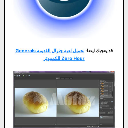
قد يعجبك ايضا:
تحميل لعبة جنرال القديمة Generals
Zero Hour للكمبيوتر